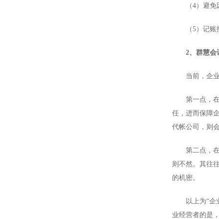
（4）避免因
（5）记账报
2、群慧会
当前，企业寻
第一点，在专
任，进而保障
代帐公司，则
第二点，在保
则不然。其往
的机密。
以上为“企业
业经营者的是