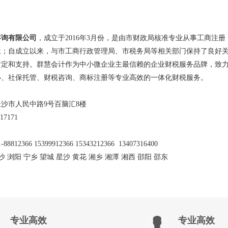
咨询有限公司
，成立于2016年3月份，是由市财政局核准专业从事工商注
位；自成立以来，与市工商行政管理局、市税务局等相关部门保持了良好
肯定和支持。群慧会计作为中小微企业主最信赖的企业财税服务品牌，致
办、社保托管、财税咨询、商标注册等专业高效的一体化财税服务。
沙市人民中路9号百脑汇8楼
17171
-88812366 15399912366 15343212366 13407316400
长沙 浏阳 宁乡 望城 星沙 黄花 湘乡 湘潭 湘西 邵阳 邵东
专业高效
专业高效