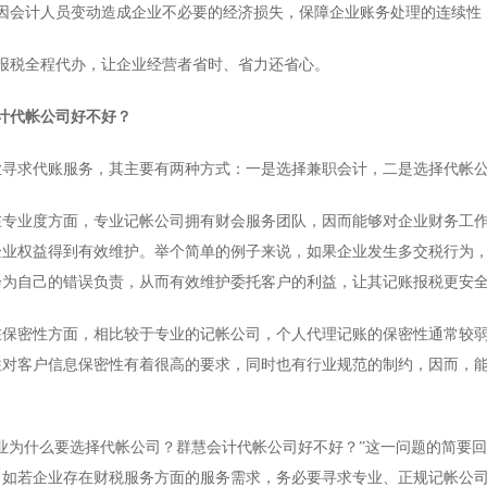
会计人员变动造成企业不必要的经济损失，保障企业账务处理的连续性
税全程代办，让企业经营者省时、省力还省心。
计代帐公司好不好？
求代账服务，其主要有两种方式：一是选择兼职会计，二是选择代帐公
业度方面，专业记帐公司拥有财会服务团队，因而能够对企业财务工作
企业权益得到有效维护。举个简单的例子来说，如果企业发生多交税行为
会为自己的错误负责，从而有效维护委托客户的利益，让其记账报税更安
密性方面，相比较于专业的记帐公司，个人代理记账的保密性通常较弱
往对客户信息保密性有着很高的要求，同时也有行业规范的制约，因而，能
为什么要选择代帐公司？群慧会计代帐公司好不好？”这一问题的简要回
，如若企业存在财税服务方面的服务需求，务必要寻求专业、正规记帐公