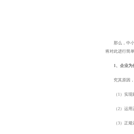
那么，中小企
将对此进行简
1、企业为什
究其原因，中
（1）实现财
（2）运用正
（3）正规