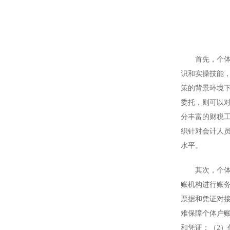
首先，个体户
识和实操技能
策的背景环境
委托，则可以
分丰富的财税
织针对会计人
水平。
其次，个体户
账机构进行账
票据和凭证对
难保障个体户
和凭证；（2）