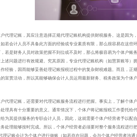
代理记账，其应注意选择正规代理记账机构提供财税服务。这是因为，
，如若会计人员不具备此方面的经验或专业素质有限，那么很容易在这些环
下，若是财务人员对政策把握不到位或不及时，那么将极容易为个体户账
对上述问题进行有效规避。究其原因，专业代理记账机构（如慧算账等）
工作经验，因而能够妥善处理记账报税过程中的复杂财税难题。而且，正
员的宣贯活动，所以其能够确保会计人员运用最新财务、税务政策为个体
代理记账，还需要对代理记账服务流程进行把握。事实上，了解个体户
务处理具有十分重要的意义。通常情况下，个体户将记账报税工作委托给
接给为其提供服务的专职会计人员，因此，这就需要个体户经营者予以配
账务处理能够按时完成。所以，个体户经营者必须要对整个服务流程进行把
代理记账会计为个体户进行做账（如若存在问题，会与个体户经营者沟通