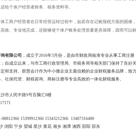
返还给个体户经营者财务、税务资料等。
工商户经营者在日常经营运转过程中，如若存在记账报税方面的困难，
更高效、专业地完成，还能够使个体户账务处理质量更具保障，因而可以
咨询有限公司
，成立于2016年3月份，是由市财政局核准专业从事工商注
位；自成立以来，与市工商行政管理局、市税务局等相关部门保持了良好
肯定和支持。群慧会计作为中小微企业主最信赖的企业财税服务品牌，致
办、社保托管、财税咨询、商标注册等专业高效的一体化财税服务。
沙市人民中路9号百脑汇8楼
17171
-88812366 15399912366 15343212366 13407316400
长沙 浏阳 宁乡 望城 星沙 黄花 湘乡 湘潭 湘西 邵阳 邵东