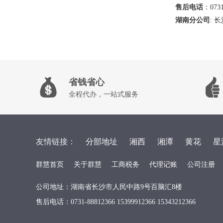
售后电话
：0731
湖南分公司
: 
省钱省心
全程代办，一站式服务
友情链接：
分部地址
湘西
湘潭
黄花
星
群慧首页
关于群慧
工商税务
代理记账
公司注册
公司地址：湖南省长沙市人民中路9号百脑汇8楼
售后电话：0731-88812366 15399912366 15343212366