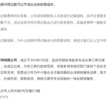
代理记账可以节省企业的经营成本。
账费用对比来看，公司若招聘财务人员来进行记账报税，其不仅需要支
需数千元。但企业若寻求代理记账会计进行财务委托，其服务费用一般数
营成本。
账报税，为什么选择代理记账会计的简要说明。相信大家已从上文中找
咨询有限公司
，成立于2016年3月份，是由市财政局核准专业从事工商注
位；自成立以来，与市工商行政管理局、市税务局等相关部门保持了良好
肯定和支持。群慧会计作为中小微企业主最信赖的企业财税服务品牌，致
办、社保托管、财税咨询、商标注册等专业高效的一体化财税服务。
沙市人民中路9号百脑汇8楼
17171