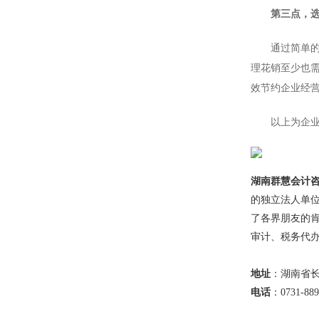
第三点，选择
通过简单的记
理花销至少也
效节约企业经
以上为企业记
湖南群慧会计
的独立法人单
了各界朋友的
审计、税务代
地址
：湖南省长
电话
：0731-889