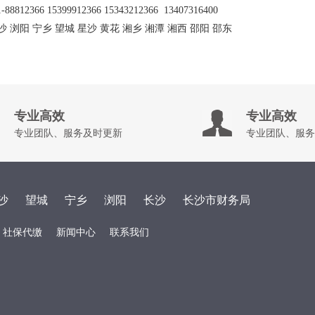
-88812366 15399912366 15343212366 13407316400
长沙 浏阳 宁乡 望城 星沙 黄花 湘乡 湘潭 湘西 邵阳 邵东
专业高效
专业高效
专业团队、服务及时更新
专业团队、服务
沙
望城
宁乡
浏阳
长沙
长沙市财务局
社保代缴
新闻中心
联系我们