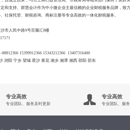
位；自成立以来，与市工商行政管理局、市税务局等相关部门保持了良好
肯定和支持。群慧会计作为中小微企业主最信赖的企业财税服务品牌，致
办、社保托管、财税咨询、商标注册等专业高效的一体化财税服务。
沙市人民中路9号百脑汇8楼
17171
-88812366 15399912366 15343212366 13407316400
长沙 浏阳 宁乡 望城 星沙 黄花 湘乡 湘潭 湘西 邵阳 邵东
专业高效
专业高效
专业团队、服务及时更新
专业团队、服务