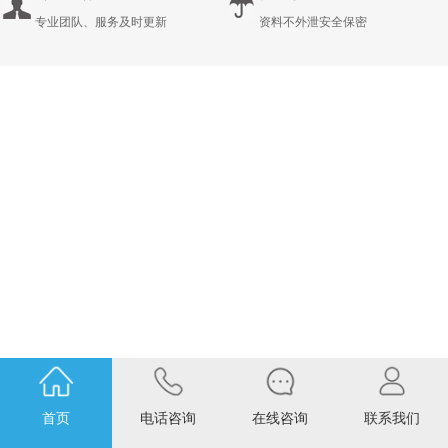
专业团队、服务及时更新
资料不外泄安全保密
首页
电话咨询
在线咨询
联系我们